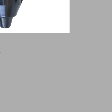
e
14509 SW CR 4170
msqk.com
DAWSON TX 76639