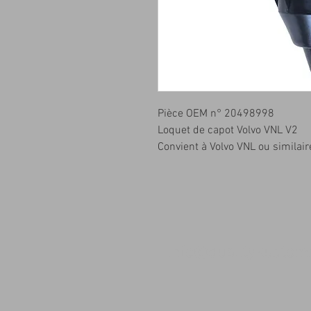
Pièce OEM n° 20498998
Loquet de capot Volvo VNL V2
Convient à Volvo VNL ou similair
info@qualitykusto