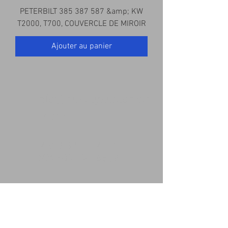
PETERBILT 385 387 587 &amp; KW
T2000, T700, COUVERCLE DE MIROIR
Ajouter au panier
info@qualitykustomsq
k.com
14509 SW CR 4170
DAWSON TX 76639
(903)493-4544