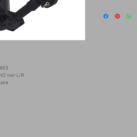
9803
 V2 noir L/R
aire
14509 SW CR 4170
msqk.com
DAWSON TX 76639