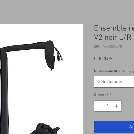
Ensemble ré
V2 noir L/R
SKU : VL-0302-L/R
Prix
0,00 $US
Choisissez une partie 
Sélectionner
Quantité
*
Aj