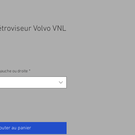
troviseur Volvo VNL
gauche ou droite
*
outer au panier