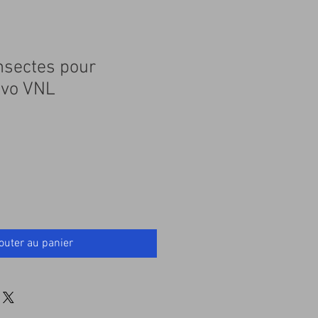
insectes pour
lvo VNL
outer au panier