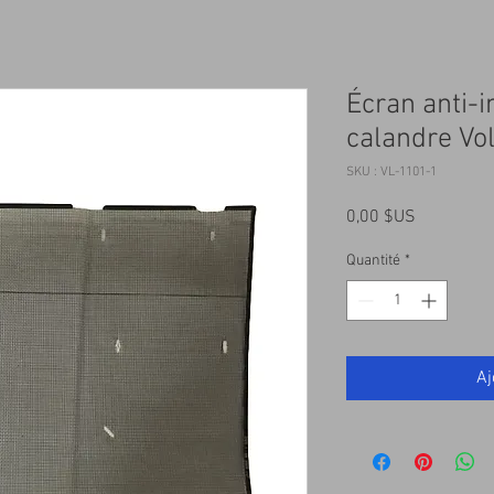
Écran anti-
calandre Vo
SKU : VL-1101-1
Prix
0,00 $US
Quantité
*
Aj