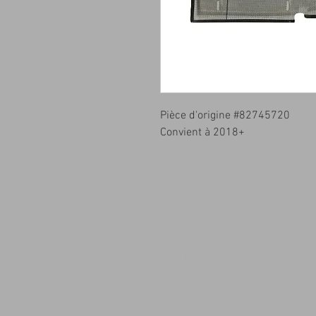
Pièce d'origine #82745720
Convient à 2018+
info@qualitykusto