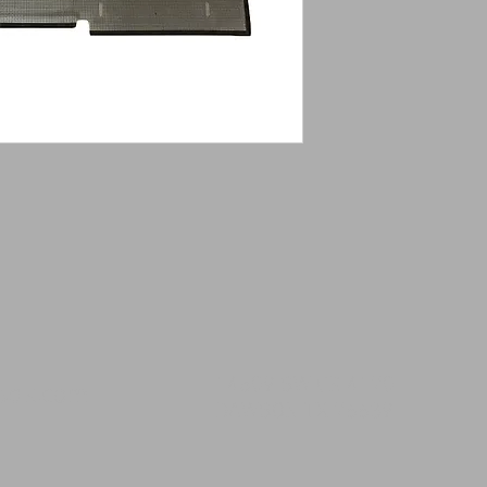
14509 SW CR 4170
msqk.com
DAWSON TX 76639