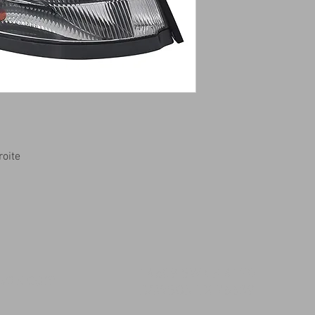
roite
14509 SW CR 4170
msqk.com
DAWSON TX 76639