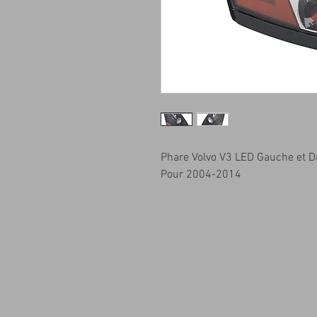
Phare Volvo V3 LED Gauche et D
Pour 2004-2014
info@qualitykusto