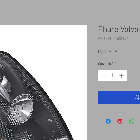
Phare Volvo
SKU : VL--0408-L/R
Prix
0,00 $US
Quantité
*
Aj