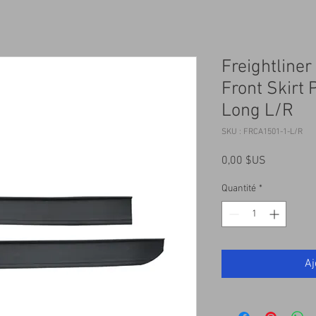
Freightline
Front Skirt 
Long L/R
SKU : FRCA1501-1-L/R
Prix
0,00 $US
Quantité
*
Aj