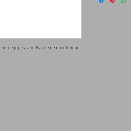
eau de jupe avant Bande de caoutchouc
14509 SW CR 4170
msqk.com
DAWSON TX 76639