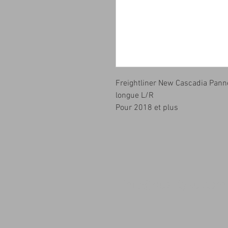
Freightliner New Cascadia Pann
longue L/R
Pour 2018 et plus
info@qualitykusto