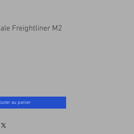
ale Freightliner M2
outer au panier