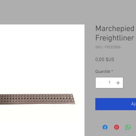
Marchepied 
Freightliner
SKU : FRCE0506
Prix
0,00 $US
Quantité
*
Aj