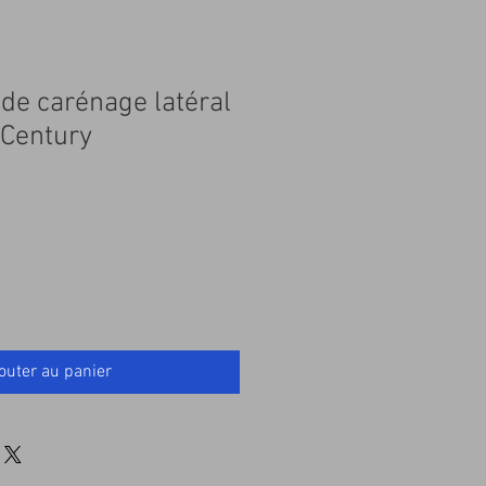
de carénage latéral
 Century
outer au panier