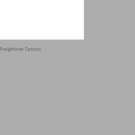
Freightliner Century
14509 SW CR 4170
msqk.com
DAWSON TX 76639