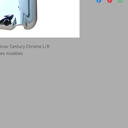
tliner Century Chrome L/R
tres modèles
14509 SW CR 4170
msqk.com
DAWSON TX 76639