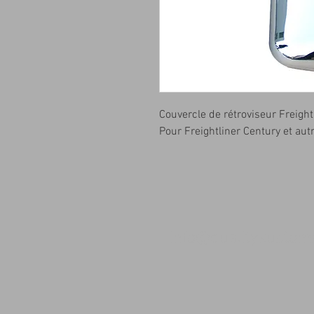
Couvercle de rétroviseur Freigh
Pour Freightliner Century et au
info@qualitykusto