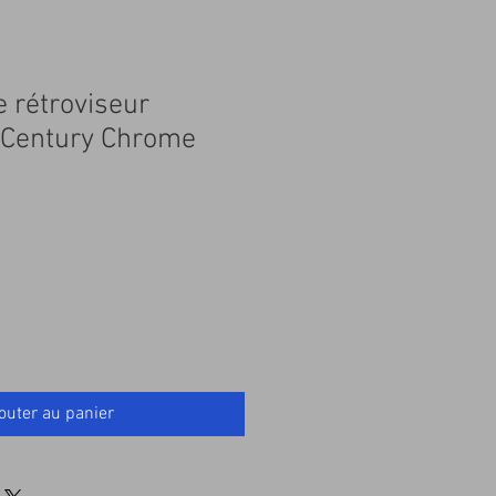
e rétroviseur
r Century Chrome
outer au panier