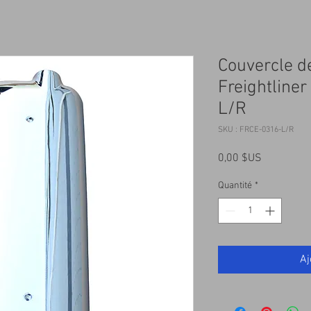
Couvercle d
Freightline
L/R
SKU : FRCE-0316-L/R
Prix
0,00 $US
Quantité
*
Aj