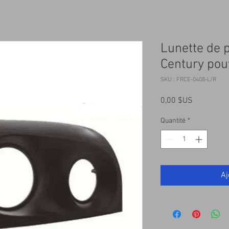
Lunette de p
Century pou
SKU : FRCE-0408-L/R
Prix
0,00 $US
Quantité
*
Aj