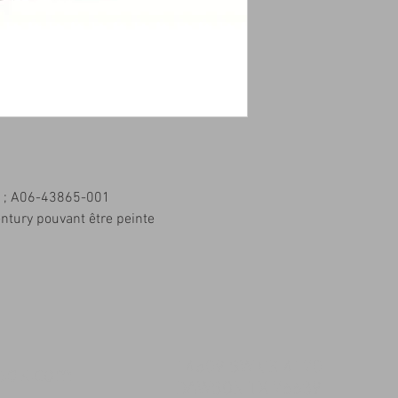
 ; A06-43865-001
entury pouvant être peinte
14509 SW CR 4170
msqk.com
DAWSON TX 76639