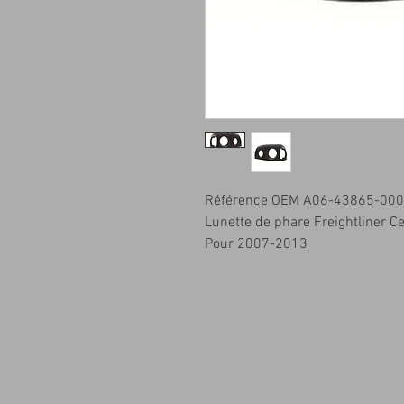
Référence OEM A06-43865-000
Lunette de phare Freightliner C
Pour 2007-2013
info@qualitykusto