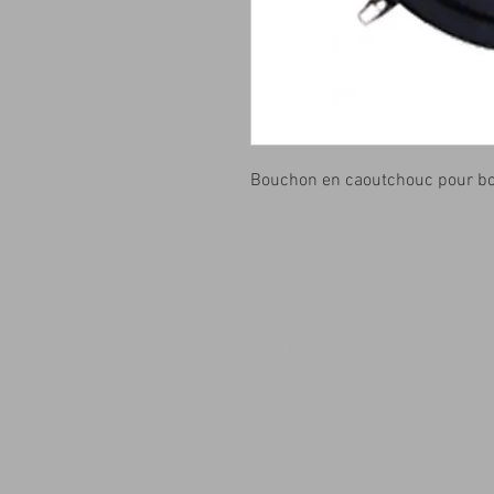
Bouchon en caoutchouc pour boîti
info@qualitykusto