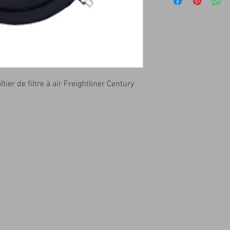
er de filtre à air Freightliner Century
14509 SW CR 4170
msqk.com
DAWSON TX 76639