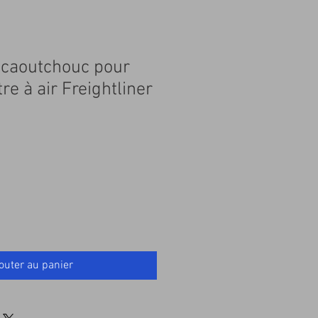
 caoutchouc pour
ltre à air Freightliner
outer au panier