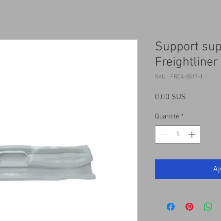
Support sup
Freightliner
SKU : FRCA-0517-1
Prix
0,00 $US
Quantité
*
Aj