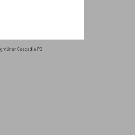
ghtliner Cascadia P3
14509 SW CR 4170
msqk.com
DAWSON TX 76639