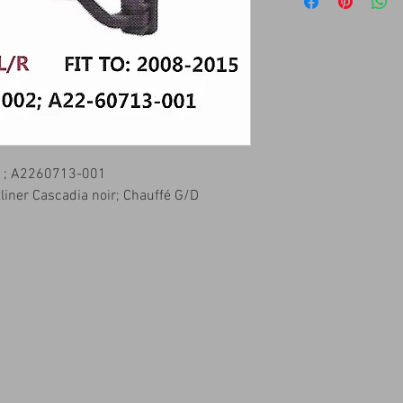
 ; A2260713-001
liner Cascadia noir; Chauffé G/D
14509 SW CR 4170
msqk.com
DAWSON TX 76639