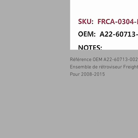
Référence OEM A22-60713-002
Ensemble de rétroviseur Freight
Pour 2008-2015
info@qualitykusto