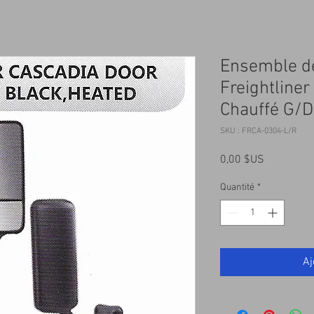
Ensemble de
Freightliner
Chauffé G/D
SKU : FRCA-0304-L/R
Prix
0,00 $US
Quantité
*
Aj