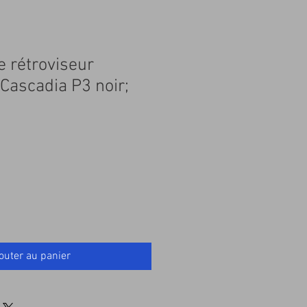
 rétroviseur
 Cascadia P3 noir;
outer au panier